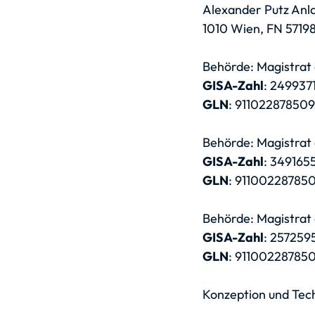
Alexander Putz Anl
1010 Wien, FN 57198
Behörde: Magistrat
GISA-Zahl
: 249937
GLN
: 911022878509
Behörde: Magistrat
GISA-Zahl
: 349165
GLN
: 91100228785
Behörde: Magistrat
GISA-Zahl
: 257259
GLN
: 91100228785
Konzeption und Tech