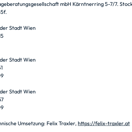
ageberatungsgesellschaft mbH Kärntnerring 5-7/7. Stock
5f.
 der Stadt Wien
15
 der Stadt Wien
51
09
 der Stadt Wien
57
09
nische Umsetzung: Felix Traxler,
https://felix-traxler.at