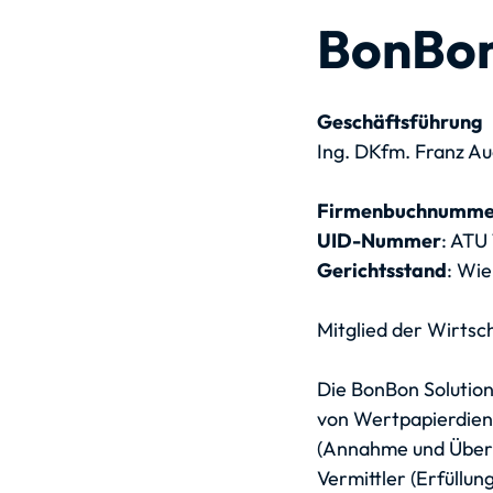
BonBon
Geschäftsführung
Ing. DKfm. Franz Au
Firmenbuchnumme
UID-Nummer
: ATU
Gerichtsstand
: Wi
Mitglied der Wirts
Die BonBon Solution
von Wertpapierdiens
(Annahme und Überm
Vermittler (Erfüllu